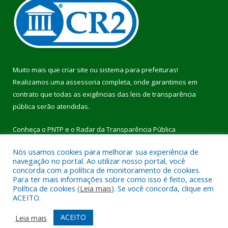
Muito mais que
criar site
ou
sistema para prefeituras
!
Realizamos uma
assessoria
completa, onde garantimos em
contrato que todas as exigências das
leis de transparência
pública
serão atendidas.
Conheça o
PNTP
e o
Radar da Transparência Pública
Nós usamos cookies para melhorar sua experiência de
navegação no portal. Ao utilizar nosso portal, você
concorda com a política de monitoramento de cookies.
Para ter mais informações sobre como isso é feito, acesse
Todos os direitos reservados a Prefeitura Municipal de Pau
Política de cookies (
Leia mais
). Se você concorda, clique em
D’Arco.
ACEITO.
Mapa do Site
Acessar Área Administrativa
ACEITO
Leia mais
Acessar Webmail