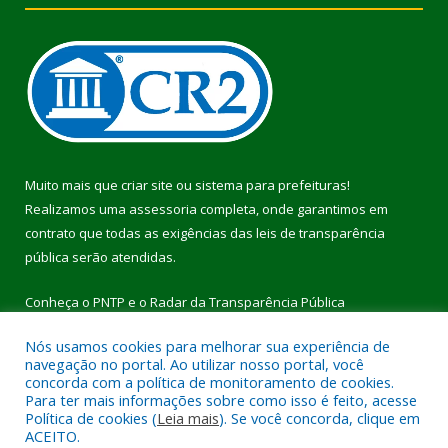
Muito mais que
criar site
ou
sistema para prefeituras
!
Realizamos uma
assessoria
completa, onde garantimos em
contrato que todas as exigências das
leis de transparência
pública
serão atendidas.
Conheça o
PNTP
e o
Radar da Transparência Pública
Nós usamos cookies para melhorar sua experiência de
navegação no portal. Ao utilizar nosso portal, você
concorda com a política de monitoramento de cookies.
Para ter mais informações sobre como isso é feito, acesse
Todos os direitos reservados a Prefeitura Municipal de Pau
Política de cookies (
Leia mais
). Se você concorda, clique em
D’Arco.
ACEITO.