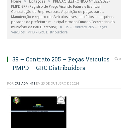
»
»
Home
Licitações
PREGÃO ELETRÔNICO Nº 032/2023-
PMPD-SRP (Registro de Preço Visando Futura e Eventual
Contratação de Empresa para Aquisição de peças para a
Manutenção e reparo dos Veículos leves, utilitários e maquinas
pesadas da prefeitura municipal e todos Fundos/Secretarias do
»
município de Pau D'arco/PA)
39 – Contrato 205 – Peças
Veiculos PMPD – GRC Distribuidora
39 – Contrato 205 – Peças Veiculos
0
PMPD – GRC Distribuidora
POR
CR2-ADMIN11
EM
23 DE OUTUBRO DE 2024