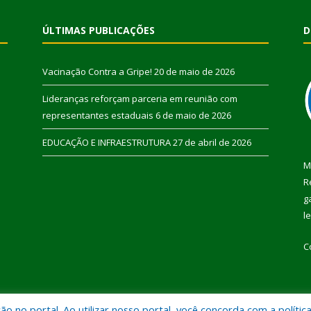
ÚLTIMAS PUBLICAÇÕES
D
Vacinação Contra a Gripe!
20 de maio de 2026
Lideranças reforçam parceria em reunião com
representantes estaduais
6 de maio de 2026
EDUCAÇÃO E INFRAESTRUTURA
27 de abril de 2026
M
R
g
l
C
 no portal. Ao utilizar nosso portal, você concorda com a polític