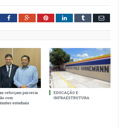
tter
Facebook
Google+
Pinterest
LinkedIn
Tumblr
Email
as reforçam parceria
EDUCAÇÃO E
ião com
INFRAESTRUTURA
tantes estaduais