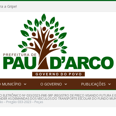
a a Gripe!
 MUNICÍPIO
O GOVERNO
PUBLICAÇÕES
O ELETRÔNICO Nº 033/2023-FME-SRP (REGISTRO DE PREÇO VISANDO FUTURA 
TENDER AS DEMANDAS DOS VEÍCULOS DO TRANSPORTE ESCOLAR DO FUNDO MUN
ação – Pregão 033-2023 – Peças