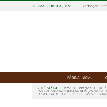
ÚLTIMAS PUBLICAÇÕES:
Vacinação Contr
PÁGINA INICIAL
O
»
»
VOCÊ ESTÁ EM:
Home
Licitações
PREGÃ
ESPECIALIZADA NA AQUISIÇÃO DE PEÇAS PARA A
»
D'ARCO/PA)
PE 033 – 23 – 93 – Parecer – Licit