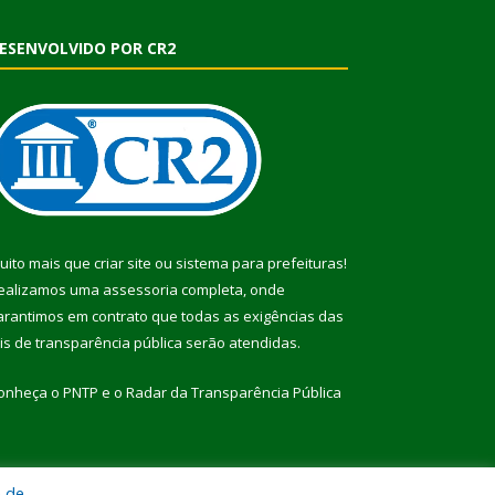
ESENVOLVIDO POR CR2
uito mais que
criar site
ou
sistema para prefeituras
!
ealizamos uma
assessoria
completa, onde
arantimos em contrato que todas as exigências das
eis de transparência pública
serão atendidas.
onheça o
PNTP
e o
Radar da Transparência Pública
a de