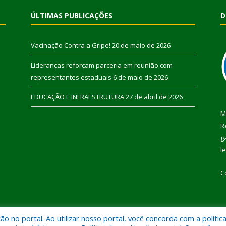
ÚLTIMAS PUBLICAÇÕES
D
Vacinação Contra a Gripe!
20 de maio de 2026
Lideranças reforçam parceria em reunião com
representantes estaduais
6 de maio de 2026
EDUCAÇÃO E INFRAESTRUTURA
27 de abril de 2026
M
R
g
l
C
 no portal. Ao utilizar nosso portal, você concorda com a polític
 de Pau D’Arco.
Mapa do Si