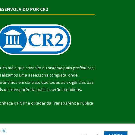
ESENVOLVIDO POR CR2
uito mais que
criar site
ou
sistema para prefeituras
!
ealizamos uma
assessoria
completa, onde
arantimos em contrato que todas as exigências das
eis de transparência pública
serão atendidas.
onheça o
PNTP
e o
Radar da Transparência Pública
a de
te
Acessar Área Administrativa
Acessar Webmail