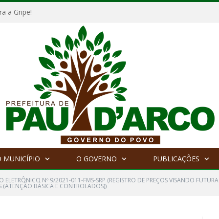
a a Gripe!
 MUNICÍPIO
O GOVERNO
PUBLICAÇÕES
O ELETRÔNICO Nº 9/2021-011-FMS-SRP (REGISTRO DE PREÇOS VISANDO FUTUR
 (ATENÇÃO BÁSICA E CONTROLADOS))