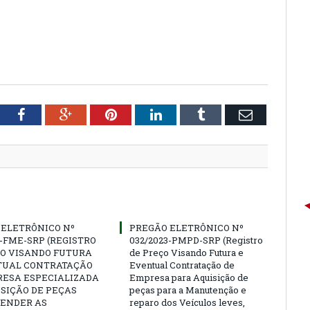
tter
Facebook
Google+
Pinterest
LinkedIn
Tumblr
Email
 ELETRÔNICO Nº
PREGÃO ELETRÔNICO Nº
3-FME-SRP (REGISTRO
032/2023-PMPD-SRP (Registro
ÇO VISANDO FUTURA
de Preço Visando Futura e
TUAL CONTRATAÇÃO
Eventual Contratação de
RESA ESPECIALIZADA
Empresa para Aquisição de
SIÇÃO DE PEÇAS
peças para a Manutenção e
TENDER AS
reparo dos Veículos leves,