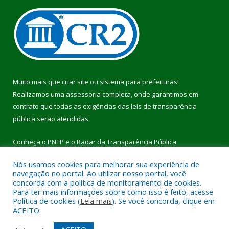
Muito mais que
criar site
ou
sistema para prefeituras
!
Realizamos uma
assessoria
completa, onde garantimos em
contrato que todas as exigências das
leis de transparência
pública
serão atendidas.
Conheça o
PNTP
e o
Radar da Transparência Pública
Nós usamos cookies para melhorar sua experiência de
navegação no portal. Ao utilizar nosso portal, você
concorda com a política de monitoramento de cookies.
Para ter mais informações sobre como isso é feito, acesse
Todos os direitos reservados a Prefeitura Municipal de Pau
Política de cookies (
Leia mais
). Se você concorda, clique em
D’Arco.
ACEITO.