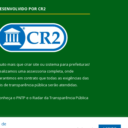
ESENVOLVIDO POR CR2
uito mais que
criar site
ou
sistema para prefeituras
!
ealizamos uma
assessoria
completa, onde
arantimos em contrato que todas as exigências das
eis de transparência pública
serão atendidas.
onheça o
PNTP
e o
Radar da Transparência Pública
a de
te
Acessar Área Administrativa
Acessar Webmail