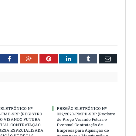
tter
Facebook
Google+
Pinterest
LinkedIn
Tumblr
Email
 ELETRÔNICO Nº
PREGÃO ELETRÔNICO Nº
3-FME-SRP (REGISTRO
032/2023-PMPD-SRP (Registro
ÇO VISANDO FUTURA
de Preço Visando Futura e
TUAL CONTRATAÇÃO
Eventual Contratação de
RESA ESPECIALIZADA
Empresa para Aquisição de
SIÇÃO DE PEÇAS
peças para a Manutenção e