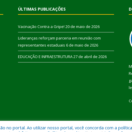
ÚLTIMAS PUBLICAÇÕES
D
Vacinação Contra a Gripe!
20 de maio de 2026
Lideranças reforçam parceria em reunião com
representantes estaduais
6 de maio de 2026
EDUCAÇÃO E INFRAESTRUTURA
27 de abril de 2026
M
R
g
l
C
 no portal. Ao utilizar nosso portal, você concorda com a polític
 de Pau D’Arco.
Mapa do Si