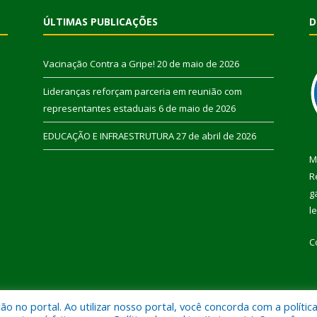
ÚLTIMAS PUBLICAÇÕES
D
Vacinação Contra a Gripe!
20 de maio de 2026
Lideranças reforçam parceria em reunião com
representantes estaduais
6 de maio de 2026
EDUCAÇÃO E INFRAESTRUTURA
27 de abril de 2026
M
R
g
l
C
 no portal. Ao utilizar nosso portal, você concorda com a polític
 de Pau D’Arco.
Mapa do Si