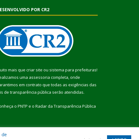
ESENVOLVIDO POR CR2
uito mais que
criar site
ou
sistema para prefeituras
!
ealizamos uma
assessoria
completa, onde
arantimos em contrato que todas as exigências das
eis de transparência pública
serão atendidas.
onheça o
PNTP
e o
Radar da Transparência Pública
a de
te
Acessar Área Administrativa
Acessar Webmail