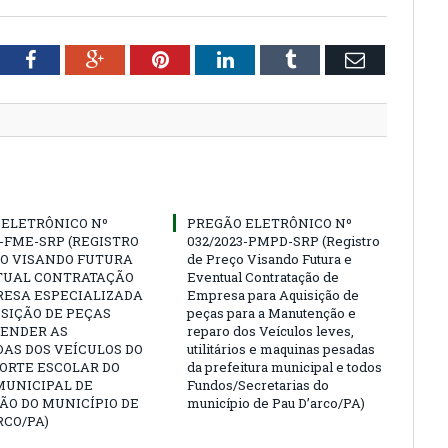
tter
Facebook
Google+
Pinterest
LinkedIn
Tumblr
Email
 ELETRÔNICO Nº
PREGÃO ELETRÔNICO Nº
3-FME-SRP (REGISTRO
032/2023-PMPD-SRP (Registro
ÇO VISANDO FUTURA
de Preço Visando Futura e
TUAL CONTRATAÇÃO
Eventual Contratação de
RESA ESPECIALIZADA
Empresa para Aquisição de
SIÇÃO DE PEÇAS
peças para a Manutenção e
TENDER AS
reparo dos Veículos leves,
AS DOS VEÍCULOS DO
utilitários e maquinas pesadas
ORTE ESCOLAR DO
da prefeitura municipal e todos
MUNICIPAL DE
Fundos/Secretarias do
ÃO DO MUNICÍPIO DE
município de Pau D’arco/PA)
RCO/PA)