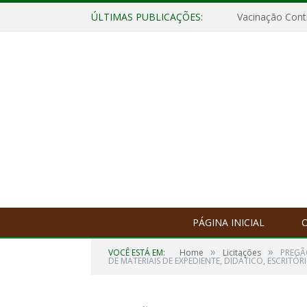
ÚLTIMAS PUBLICAÇÕES:
Vacinação Contr
PÁGINA INICIAL
O
»
»
VOCÊ ESTÁ EM:
Home
Licitações
PREGÃ
DE MATERIAIS DE EXPEDIENTE, DIDÁTICO, ESCRITÓR