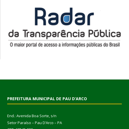
PREFEITURA MUNICIPAL DE PAU D’ARCO
End.: Avenida Boa Sorte, s/n
Setor Paraíso – Pau D’Arco – PA