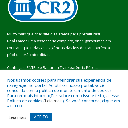
Muito mais que
criar site
ou
sistema para prefeituras
!
Realizamos uma
assessoria
completa, onde garantimos em
contrato que todas as exigências das
leis de transparência
pública
serão atendidas.
Conheça o
PNTP
e o
Radar da Transparência Pública
Nós usamos cookies para melhorar sua experiência de
navegação no portal. Ao utilizar nosso portal, você
concorda com a política de monitoramento de cookies.
Para ter mais informações sobre como isso é feito, acesse
Todos os direitos reservados a Prefeitura Municipal de Pau
Política de cookies (
Leia mais
). Se você concorda, clique em
D’Arco.
ACEITO.
Mapa do Site
Acessar Área Administrativa
ACEITO
Leia mais
Acessar Webmail