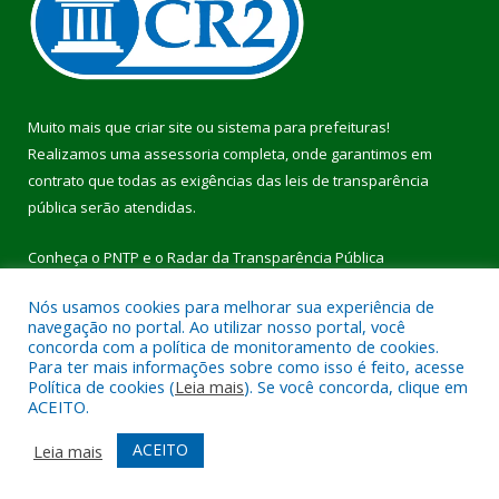
Muito mais que
criar site
ou
sistema para prefeituras
!
Realizamos uma
assessoria
completa, onde garantimos em
contrato que todas as exigências das
leis de transparência
pública
serão atendidas.
Conheça o
PNTP
e o
Radar da Transparência Pública
Nós usamos cookies para melhorar sua experiência de
navegação no portal. Ao utilizar nosso portal, você
concorda com a política de monitoramento de cookies.
Para ter mais informações sobre como isso é feito, acesse
Todos os direitos reservados a Prefeitura Municipal de Pau
Política de cookies (
Leia mais
). Se você concorda, clique em
D’Arco.
ACEITO.
Mapa do Site
Acessar Área Administrativa
ACEITO
Leia mais
Acessar Webmail