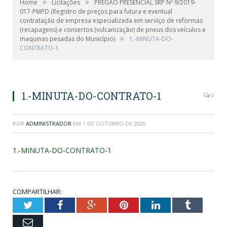
»
»
Home
Licitações
PREGÃO PRESENCIAL SRP Nº 9/2019-
017-PMPD (Registro de preços para futura e eventual
contratação de empresa especializada em serviço de reformas
(recapagens) e consertos (vulcanização) de pneus dos veículos e
»
maquinas pesadas do Município)
1.-MINUTA-DO-
CONTRATO-1
1.-MINUTA-DO-CONTRATO-1
0
POR
ADMINISTRADOR
EM
1 DE OUTUBRO DE 2020
1.-MINUTA-DO-CONTRATO-1
COMPARTILHAR:
Twitter
Facebook
Google+
Pinterest
LinkedIn
Tumblr
Email