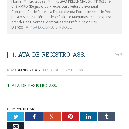
»
»
Home
Licitações
PREGÃO PRESENCIAL SRP Nº 9/2019-
018-PMPD (Registro de Preços para Futura e Eventual
Contratação de Empresa Especializada Fornecimento de Peças
para o Sistema Elétrico de Veículos e Maquinas Pesadas para
Atender as Diversas Secretarias da Prefeitura de Pau
»
D'arco)
1.-ATA-DE-REGISTRO-ASS.
1.-ATA-DE-REGISTRO-ASS.
0
POR
ADMINISTRADOR
EM
1 DE OUTUBRO DE 2020
1.-ATA-DE-REGISTRO-ASS.
COMPARTILHAR:
Twitter
Facebook
Google+
Pinterest
LinkedIn
Tumblr
Email