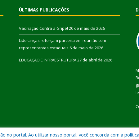
ÚLTIMAS PUBLICAÇÕES
D
Vacinação Contra a Gripe!
20 de maio de 2026
Lideranças reforçam parceria em reunião com
representantes estaduais
6 de maio de 2026
EDUCAÇÃO E INFRAESTRUTURA
27 de abril de 2026
M
R
g
l
C
 no portal. Ao utilizar nosso portal, você concorda com a polític