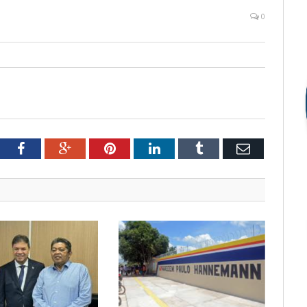
0
tter
Facebook
Google+
Pinterest
LinkedIn
Tumblr
Email