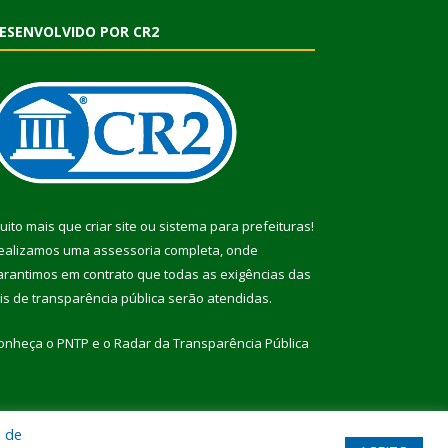
ESENVOLVIDO POR CR2
uito mais que
criar site
ou
sistema para prefeituras
!
ealizamos uma
assessoria
completa, onde
arantimos em contrato que todas as exigências das
eis de transparência pública
serão atendidas.
onheça o
PNTP
e o
Radar da Transparência Pública
a de