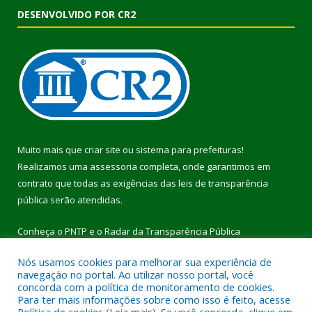
DESENVOLVIDO POR CR2
Muito mais que
criar site
ou
sistema para prefeituras
!
Realizamos uma
assessoria
completa, onde garantimos em
contrato que todas as exigências das
leis de transparência
pública
serão atendidas.
Conheça o
PNTP
e o
Radar da Transparência Pública
Nós usamos cookies para melhorar sua experiência de
navegação no portal. Ao utilizar nosso portal, você
concorda com a política de monitoramento de cookies.
Para ter mais informações sobre como isso é feito, acesse
Todos os direitos reservados a Prefeitura Municipal de Pau