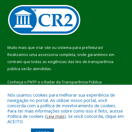
Muito mais que
criar site
ou
sistema para prefeituras
!
Realizamos uma
assessoria
completa, onde garantimos em
contrato que todas as exigências das
leis de transparência
pública
serão atendidas.
Conheça o
PNTP
e o
Radar da Transparência Pública
Nós usamos cookies para melhorar sua experiência de
navegação no portal. Ao utilizar nosso portal, você
concorda com a política de monitoramento de cookies.
Para ter mais informações sobre como isso é feito, acesse
Todos os direitos reservados a Prefeitura Municipal de Pau
Política de cookies (
Leia mais
). Se você concorda, clique em
D’Arco.
ACEITO.