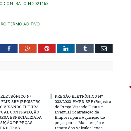
AO CONTRATO N 2021163
EIRO TERMO ADITIVO
tter
Facebook
Google+
Pinterest
LinkedIn
Tumblr
Email
 ELETRÔNICO Nº
PREGÃO ELETRÔNICO Nº
3-FME-SRP (REGISTRO
032/2023-PMPD-SRP (Registro
ÇO VISANDO FUTURA
de Preço Visando Futura e
TUAL CONTRATAÇÃO
Eventual Contratação de
RESA ESPECIALIZADA
Empresa para Aquisição de
SIÇÃO DE PEÇAS
peças para a Manutenção e
TENDER AS
reparo dos Veículos leves,