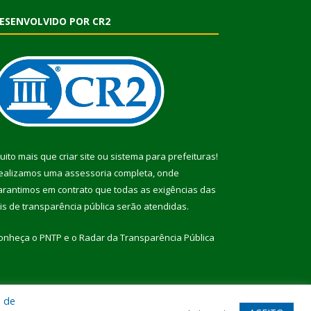
ESENVOLVIDO POR CR2
uito mais que
criar site
ou
sistema para prefeituras
!
ealizamos uma
assessoria
completa, onde
arantimos em contrato que todas as exigências das
eis de transparência pública
serão atendidas.
onheça o
PNTP
e o
Radar da Transparência Pública
a de
te
Acessar Área Administrativa
Acessar Webmail