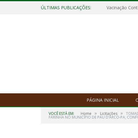
ÚLTIMAS PUBLICAÇÕES:
Vacinação Contr
PÁGINA INICIAL
O
»
»
VOCÊ ESTÁ EM:
Home
Licitações
TOMAD
FARINHA NO MUNICÍPIO DE PAU D’ARCO-PA, CONF