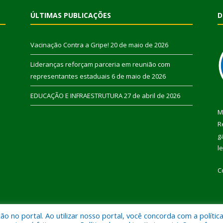
ÚLTIMAS PUBLICAÇÕES
D
Vacinação Contra a Gripe!
20 de maio de 2026
Lideranças reforçam parceria em reunião com
representantes estaduais
6 de maio de 2026
EDUCAÇÃO E INFRAESTRUTURA
27 de abril de 2026
M
R
g
l
C
 no portal. Ao utilizar nosso portal, você concorda com a polític
 de Pau D’Arco.
Mapa do Si