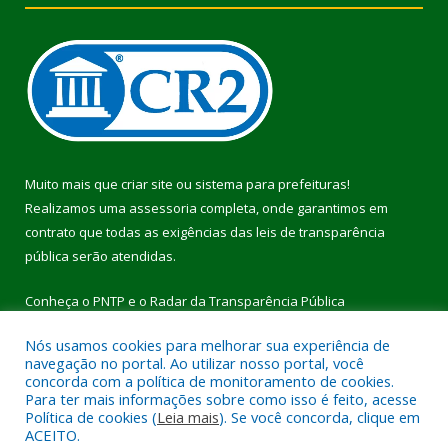
Muito mais que
criar site
ou
sistema para prefeituras
!
Realizamos uma
assessoria
completa, onde garantimos em
contrato que todas as exigências das
leis de transparência
pública
serão atendidas.
Conheça o
PNTP
e o
Radar da Transparência Pública
Nós usamos cookies para melhorar sua experiência de
navegação no portal. Ao utilizar nosso portal, você
concorda com a política de monitoramento de cookies.
Para ter mais informações sobre como isso é feito, acesse
Todos os direitos reservados a Prefeitura Municipal de Pau
Política de cookies (
Leia mais
). Se você concorda, clique em
D’Arco.
ACEITO.