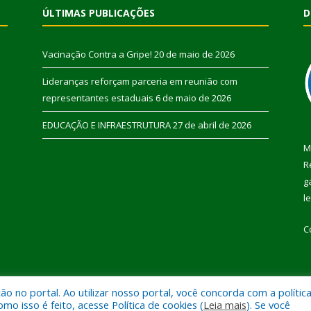
ÚLTIMAS PUBLICAÇÕES
D
Vacinação Contra a Gripe!
20 de maio de 2026
Lideranças reforçam parceria em reunião com
representantes estaduais
6 de maio de 2026
EDUCAÇÃO E INFRAESTRUTURA
27 de abril de 2026
M
R
g
l
C
 no portal. Ao utilizar nosso portal, você concorda com a polític
 de Pau D’Arco.
Mapa do Si
 isso é feito, acesse Política de cookies (
Leia mais
). Se você