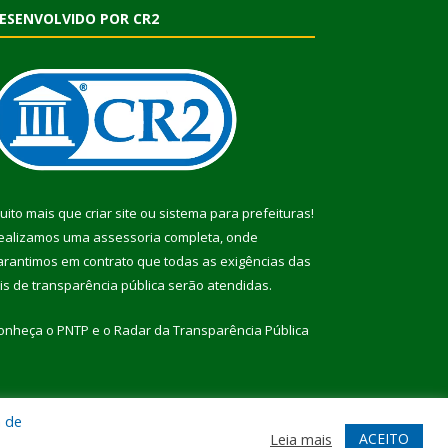
ESENVOLVIDO POR CR2
uito mais que
criar site
ou
sistema para prefeituras
!
ealizamos uma
assessoria
completa, onde
arantimos em contrato que todas as exigências das
eis de transparência pública
serão atendidas.
onheça o
PNTP
e o
Radar da Transparência Pública
a de
te
Acessar Área Administrativa
Acessar Webmail
ACEITO
Leia mais