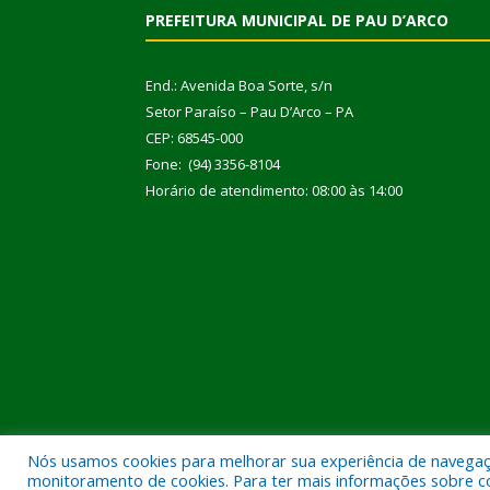
PREFEITURA MUNICIPAL DE PAU D’ARCO
End.: Avenida Boa Sorte, s/n
Setor Paraíso – Pau D’Arco – PA
CEP: 68545-000
Fone: (94) 3356-8104
Horário de atendimento: 08:00 às 14:00
Nós usamos cookies para melhorar sua experiência de navegação
Todos os direitos reservados a Prefeitura Municipal
monitoramento de cookies. Para ter mais informações sobre como