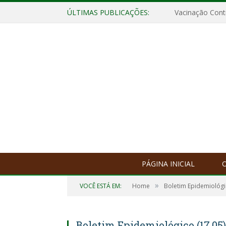
ÚLTIMAS PUBLICAÇÕES:
Vacinação Contr
PÁGINA INICIAL
O
»
VOCÊ ESTÁ EM:
Home
Boletim Epidemiológ
Boletim Epidemiológico (17.05)