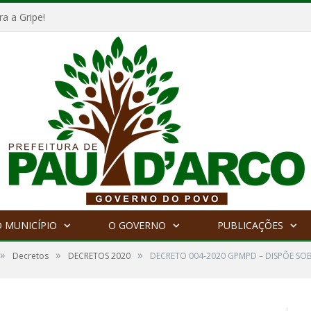
a a Gripe!
 MUNICÍPIO
O GOVERNO
PUBLICAÇÕES
»
»
»
Decretos
DECRETOS 2020
DECRETO 004-2020 GPMPD – DISPÕE SO