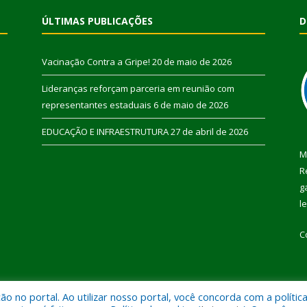
ÚLTIMAS PUBLICAÇÕES
D
Vacinação Contra a Gripe!
20 de maio de 2026
Lideranças reforçam parceria em reunião com
representantes estaduais
6 de maio de 2026
EDUCAÇÃO E INFRAESTRUTURA
27 de abril de 2026
M
R
g
l
C
 no portal. Ao utilizar nosso portal, você concorda com a polític
 de Pau D’Arco.
Mapa do Si