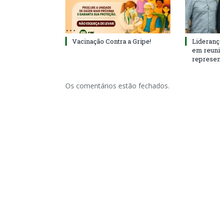
Vacinação Contra a Gripe!
Lideranç
em reun
represen
Os comentários estão fechados.