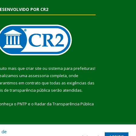
ESENVOLVIDO POR CR2
uito mais que
criar site
ou
sistema para prefeituras
!
ealizamos uma
assessoria
completa, onde
arantimos em contrato que todas as exigências das
eis de transparência pública
serão atendidas.
onheça o
PNTP
e o
Radar da Transparência Pública
a de
te
Acessar Área Administrativa
Acessar Webmail