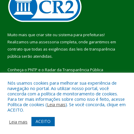
Muito mais que
criar site
ou
sistema para prefeituras
!
Realizamos uma
assessoria
completa, onde garantimos em
contrato que todas as exigências das
leis de transparência
pública
serão atendidas.
Conheça o
PNTP
e o
Radar da Transparência Pública
Nós usamos cookies para melhorar sua experiência de
navegação no portal. Ao utilizar nosso portal, você
concorda com a política de monitoramento de cookies.
Para ter mais informações sobre como isso é feito, acesse
Todos os direitos reservados a Prefeitura Municipal de Pau
Política de cookies (
Leia mais
). Se você concorda, clique em
D’Arco.
ACEITO.
Mapa do Site
Acessar Área Administrativa
ACEITO
Leia mais
Acessar Webmail