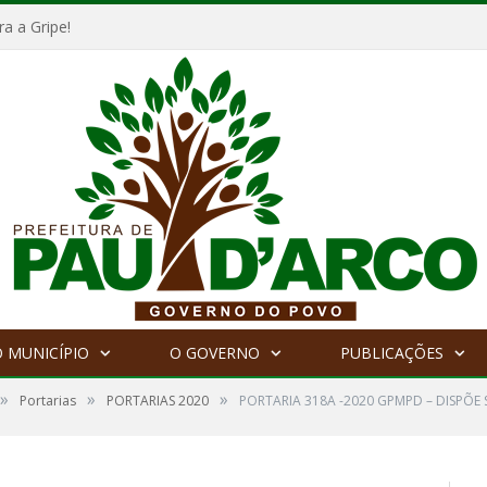
a a Gripe!
 MUNICÍPIO
O GOVERNO
PUBLICAÇÕES
»
»
»
Portarias
PORTARIAS 2020
PORTARIA 318A -2020 GPMPD – DISPÕE