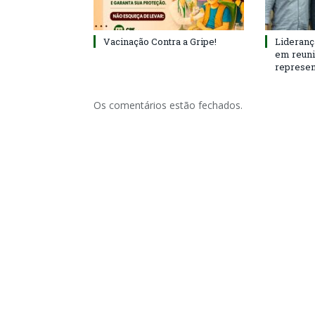
Vacinação Contra a Gripe!
Lideranç
em reun
represen
Os comentários estão fechados.