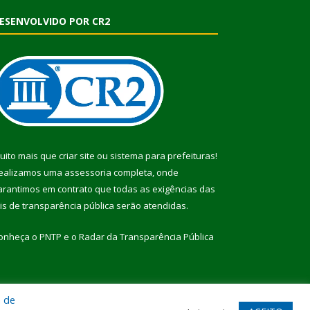
ESENVOLVIDO POR CR2
uito mais que
criar site
ou
sistema para prefeituras
!
ealizamos uma
assessoria
completa, onde
arantimos em contrato que todas as exigências das
eis de transparência pública
serão atendidas.
onheça o
PNTP
e o
Radar da Transparência Pública
a de
te
Acessar Área Administrativa
Acessar Webmail