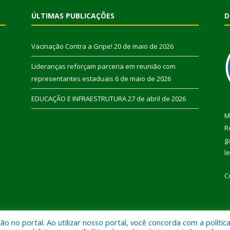
ÚLTIMAS PUBLICAÇÕES
D
Vacinação Contra a Gripe!
20 de maio de 2026
Lideranças reforçam parceria em reunião com
representantes estaduais
6 de maio de 2026
EDUCAÇÃO E INFRAESTRUTURA
27 de abril de 2026
M
R
g
l
C
 no portal. Ao utilizar nosso portal, você concorda com a polític
 de Pau D’Arco.
Mapa do Si